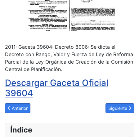
2011: Gaceta 39604: Decreto 8006: Se dicta el
Decreto con Rango, Valor y Fuerza de Ley de Reforma
Parcial de la Ley Orgánica de Creación de la Comisión
Central de Planificación.
Descargar Gaceta Oficial
39604
Artículo anterior: Ley de Reforma Parcial de la Ley Orgánica de
Artículo siguie
Anterior
Siguiente
Índice