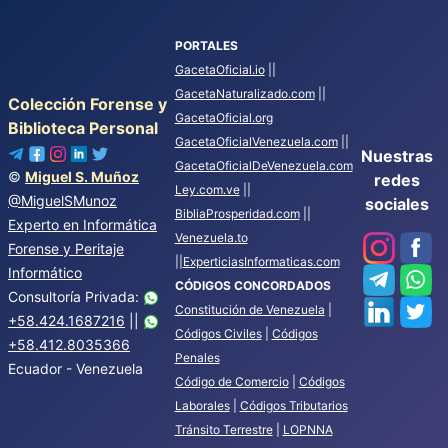
PORTALES
GacetaOficial.io
||
GacetaNaturalizado.com
||
Colección Forense y
GacetaOficial.org
Biblioteca Personal
GacetaOficialVenezuela.com
||
Nuestras
GacetaOficialDeVenezuela.com
©
Miguel S. Muñoz
redes
Ley.com.ve
||
@MiguelSMunoz
sociales
BibliaProsperidad.com
||
Experto en Informática
Venezuela.to
Forense y Peritaje
||
ExperticiasInformaticas.com
Informático
CÓDIGOS CONCORDADOS
Consultoría Privada:
Constitución de Venezuela
|
+58.424.1687216
||
Códigos Civiles
|
Códigos
+58.412.8035366
Penales
Ecuador - Venezuela
Código de Comercio
|
Códigos
Laborales
|
Códigos Tributarios
Tránsito Terrestre
|
LOPNNA