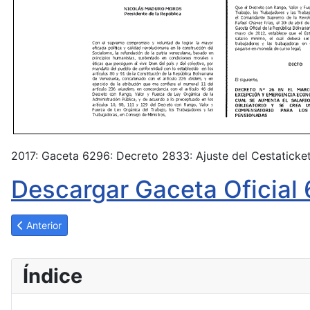
2017: Gaceta 6296: Decreto 2833: Ajuste del Cestaticket
Descargar Gaceta Oficial
Artículo anterior: Decreto 2966. Aumento del salario mínimo nac
Anterior
Índice