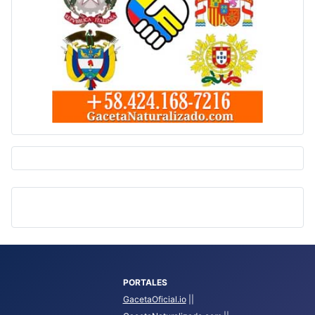
PORTALES
GacetaOficial.io
||