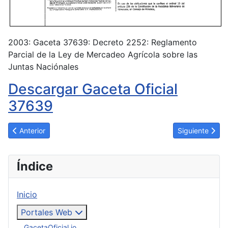
2003: Gaceta 37639: Decreto 2252: Reglamento
Parcial de la Ley de Mercadeo Agrícola sobre las
Juntas Naciónales
Descargar Gaceta Oficial
37639
Artículo anterior: Educación, Cultura y Deportes, se dictan la
Artículo siguie
Anterior
Siguiente
Índice
Inicio
Portales Web
GacetaOficial.io