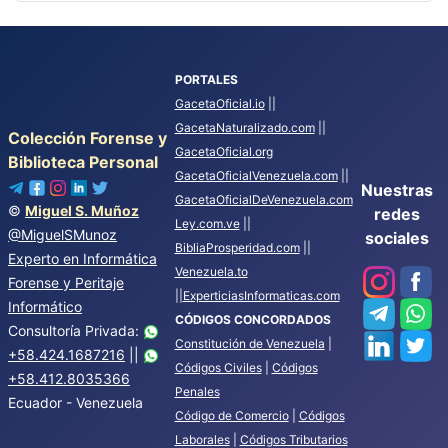
PORTALES
GacetaOficial.io
||
GacetaNaturalizado.com
||
Colección Forense y
GacetaOficial.org
Biblioteca Personal
GacetaOficialVenezuela.com
||
Nuestras
GacetaOficialDeVenezuela.com
©
Miguel S. Muñoz
redes
Ley.com.ve
||
@MiguelSMunoz
sociales
BibliaProsperidad.com
||
Experto en Informática
Venezuela.to
Forense y Peritaje
||
ExperticiasInformaticas.com
Informático
CÓDIGOS CONCORDADOS
Consultoría Privada:
Constitución de Venezuela
|
+58.424.1687216
||
Códigos Civiles
|
Códigos
+58.412.8035366
Penales
Ecuador - Venezuela
Código de Comercio
|
Códigos
Laborales
|
Códigos Tributarios