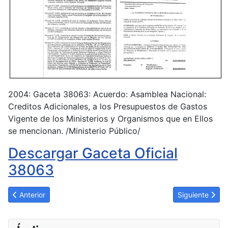
2004: Gaceta 38063: Acuerdo: Asamblea Nacional:
Creditos Adicionales, a los Presupuestos de Gastos
Vigente de los Ministerios y Organismos que en Ellos
se mencionan. /Ministerio Público/
Descargar Gaceta Oficial
38063
Artículo anterior: Resolucion. Ciencia y Tecnología. Se crea 
Artículo siguie
Anterior
Siguiente