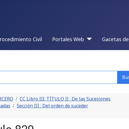
rocedimiento Civil
Portales Web
Gacetas de
Bu
ERCERO
CC Libro III: TÍTULO II : De las Sucesiones
tadas
Sección III : Del orden de suceder