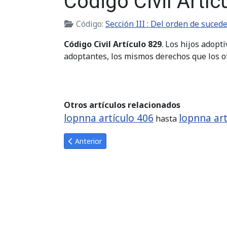
Código Civil Artíc
Código:
Sección III : Del orden de suced
Código Civil Artículo 829
. Los hijos adopt
adoptantes, los mismos derechos que los ot
Otros artículos relacionados
lopnna artículo 406
lopnna art
hasta
Artículo anterior: Código Civil Artículo 828
Anterior