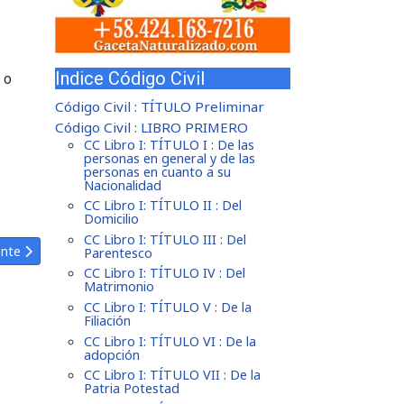
Indice Código Civil
 o
Código Civil : TÍTULO Preliminar
Código Civil : LIBRO PRIMERO
CC Libro I: TÍTULO I : De las
personas en general y de las
personas en cuanto a su
Nacionalidad
CC Libro I: TÍTULO II : Del
Domicilio
CC Libro I: TÍTULO III : Del
lo siguiente: Código Civil Artículo 830
ente
Parentesco
CC Libro I: TÍTULO IV : Del
Matrimonio
CC Libro I: TÍTULO V : De la
Filiación
CC Libro I: TÍTULO VI : De la
adopción
CC Libro I: TÍTULO VII : De la
Patria Potestad