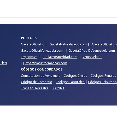
PORTALES
GacetaOficial.io
||
GacetaNaturalizado.com
||
GacetaOficial.or
GacetaOficialVenezuela.com
||
GacetaOficialDeVenezuela.com
Ley.com.ve
||
BibliaProsperidad.com
||
Venezuela.to
ático
||
ExperticiasInformaticas.com
CÓDIGOS CONCORDADOS
Constitución de Venezuela
|
Códigos Civiles
|
Códigos Penales
Código de Comercio
|
Códigos Laborales
|
Códigos Tributario
Tránsito Terrestre
|
LOPNNA